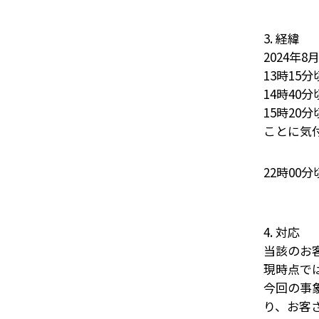
3. 経緯
2024年8月
13時15
14時40
15時20
ことに気
22時0
4. 対応
当該のお
現時点で
今回の事
り、お客