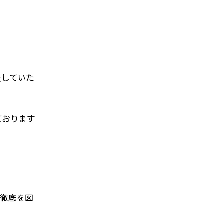
失していた
ております
知徹底を図