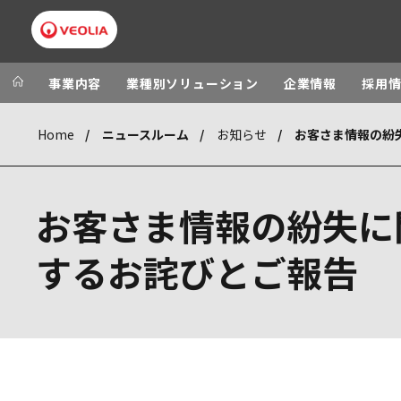
事業内容
業種別ソリューション
企業情報
採用
Home
ニュースルーム
お知らせ
Veolia Group
In the wo
AFRICA - MID
VEOLIA.COM
お客さま情報の紛失に
ASIA
CAMPUS
AUSTRALIA A
するお詫びとご報告
FOUNDATION
INSTITUTE