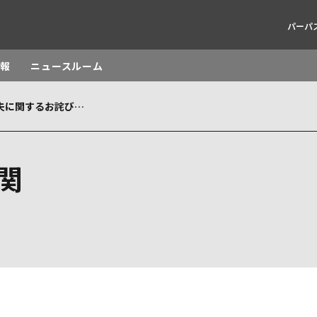
パーパ
情報
ニュースルーム
お客さま情報の紛失に関するお詫びとご報告
rld
DLE EAST
EUROPE
関
LATIN AMERICA
ND NEW ZEALAND
NORTH AMERICA