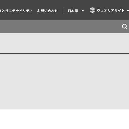
ヴェオリアサイト
日本語
スとサステナビリティ
お問い合わせ
Specialty Brands
AIR QUALITY
ENGINEERING & CONSULTING
HAZARDOUS WASTE EUROPE
INDUSTRIES GLOBAL SOLUTIONS
NUCLEAR SOLUTIONS
OFIS
SEDE BENELUX
VEOLIA AGRICULTURE